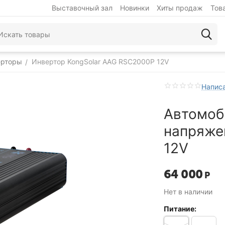
Выставочный зал
Новинки
Хиты продаж
Тов
ерторы
Инвертор KongSolar AAG RSC2000P 12V
/
Написа
Автомоб
напряже
12V
64 000
Р
Нет в наличии
Питание: