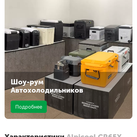
Шоу-рум
Автохолодильников
Подробнее
Характеристики
Alpicool CR65X