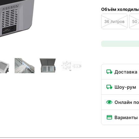
Объём холодиль
36 литров
50 
Доставка
Шоу-рум
Онлайн по
Варианты