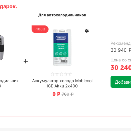
дарок.
Для автохолодильников
-100%
Рекоменд
30 940
+
Цена со с
30 24
одильник
Аккумулятор холода Mobicool
Добавит
0
ICE Akku 2х400
0
Р
700
Р