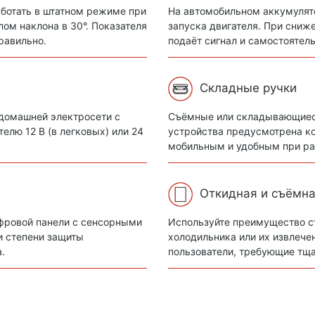
ботать в штатном режиме при
На автомобильном аккумулят
ом наклона в 30°. Показателя
запуска двигателя. При сниж
равильно.
подаёт сигнал и самостоятел
Складные ручки
 домашней электросети с
Съёмные или складывающиеся
елю 12 В (в легковых) или 24
устройства предусмотрена ко
мобильным и удобным при ра
Откидная и съёмн
фровой панели с сенсорными
Используйте преимущество с
и степени защиты
холодильника или их извлече
а.
пользователи, требующие тщ