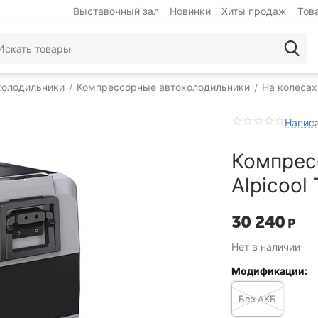
Выставочный зал
Новинки
Хиты продаж
Тов
холодильники
Компрессорные автохолодильники
На колесах
/
/
Написа
Компрес
Alpicool
30 240
Р
Нет в наличии
Модификации:
Без АКБ