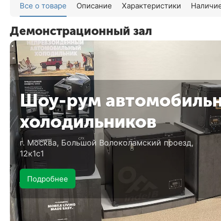
Все о товаре
Описание
Характеристики
Наличие
Демонстрационный зал
Шоу-рум автомобиль
холодильников
г. Москва, Большой Волоколамский проезд,
12к1с1
Подробнее