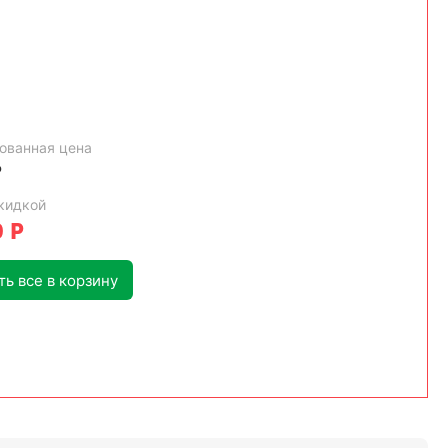
ованная цена
Р
кидкой
0
Р
ь все в корзину