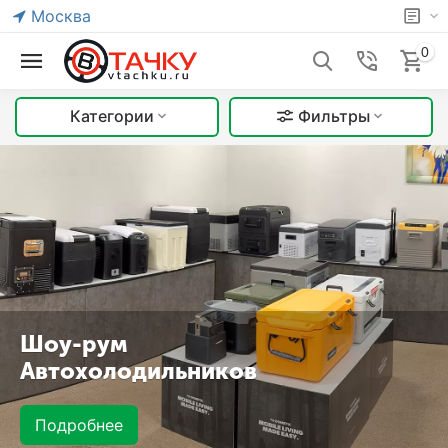
Москва
0
Категории
Фильтры
Шоу-рум
Автохолодильников
Подробнее