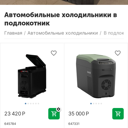
Автомобильные холодильники в
подлокотник
Главная
/
Автомобильные холодильники
/
В подлоко
23 420
Р
35 000
Р
645784
647331