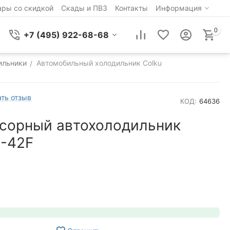
ары со скидкой
Скады и ПВЗ
Контакты
Информация
0
+7 (495) 922-68-68
ильники
Автомобильный холодильник Colku
/
ть отзыв
КОД:
64636
сорный автохолодильник
C-42F