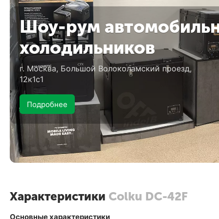
Шоу-рум автомобиль
холодильников
г. Москва, Большой Волоколамский проезд,
12к1с1
Подробнее
Характеристики
Colku DC-42F
Основные характеристики