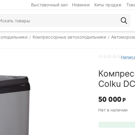
Выставочный зал
Новинки
Хиты продаж
Тов
холодильники
Компрессорные автохолодильники
Автомороз
/
/
Написа
Компрес
Colku D
50 000
Р
Нет в наличии