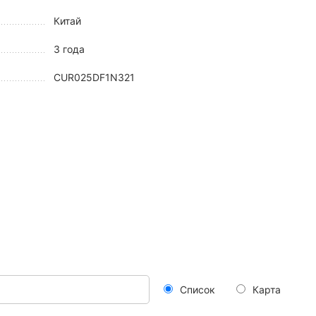
Китай
3 года
CUR025DF1N321
Список
Карта