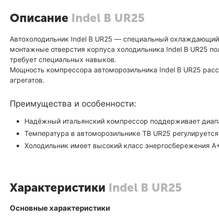
Описание
Indel B UR25
Автохолодильник Indel B UR25 ― специальный охлаждающий м
монтажные отверстия корпуса холодильника Indel B UR25 по
требует специальных навыков.
Мощность компрессора автоморозильника Indel B UR25 рассч
агрегатов.
Преимущества и особенности:
Надёжный итальянский компрессор поддерживает диапаз
Температура в автоморозильнике TB UR25 регулируется 
Холодильник имеет высокий класс энергосбережения А+
Характеристики
Indel B UR25
Основные характеристики