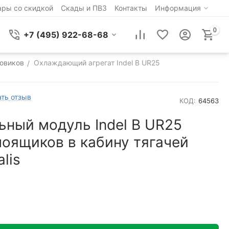
ары со скидкой
Скады и ПВЗ
Контакты
Информация
0
+7 (495) 922-68-68
зовиков
Охлаждающий агрегат Indel B UR25
/
ть отзыв
КОД:
64563
ьный модуль Indel B UR25
моящиков в кабину тягачей
alis