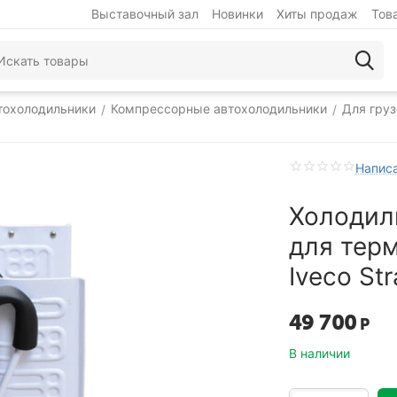
Выставочный зал
Новинки
Хиты продаж
Тов
тохолодильники
Компрессорные автохолодильники
Для гру
/
/
Написа
Холодил
для тер
Iveco Str
49 700
Р
В наличии