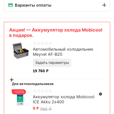
Варианты оплаты
Aкция! — Аккумулятор холода Mobicool
в подарок.
Автомобильный холодильник
Meyvel AF-B20
19 760
Р
+
Для автохолодильников
-100%
Аккумулятор холода Mobicool
ICE Akku 2х400
Задать параметры
0
Р
700
Р