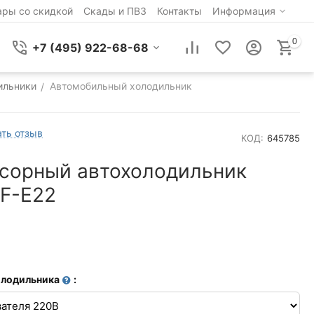
ары со скидкой
Скады и ПВЗ
Контакты
Информация
0
+7 (495) 922-68-68
ильники
Автомобильный холодильник
/
ть отзыв
КОД:
645785
сорный автохолодильник
AF-E22
олодильника
: