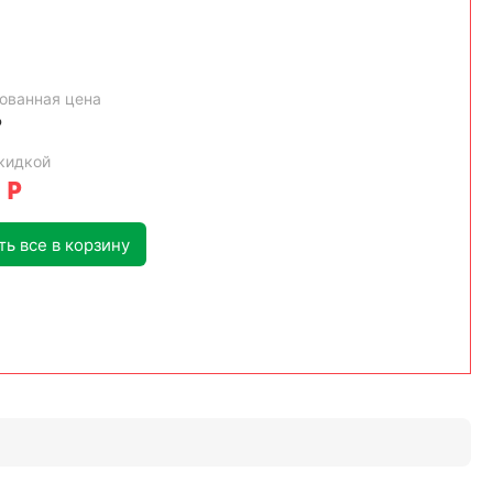
ованная цена
Р
кидкой
Р
ь все в корзину