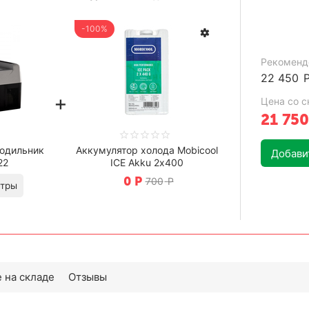
-100%
Рекоменд
22 450
+
Цена со с
21 750
одильник
Аккумулятор холода Mobicool
Добавит
22
ICE Akku 2х400
0
Р
700
Р
параметры
 на складе
Отзывы