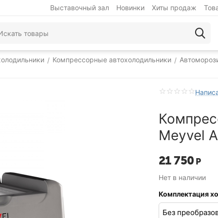
Выставочный зал
Новинки
Хиты продаж
Тов
холодильники
Компрессорные автохолодильники
Автомороз
/
/
Написа
Компрес
Meyvel 
21 750
Р
Нет в наличии
Комплектация х