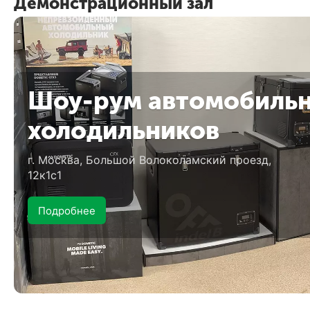
Демонстрационный зал
Шоу-рум автомобиль
холодильников
г. Москва, Большой Волоколамский проезд,
12к1с1
Подробнее