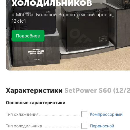
холодильников
г. Москва, Большой Волоколамский проезд,
12к1с1
Подробнее
Характеристики
SetPower S60 (12/
Основные характеристики
Тип охлаждения
Компрессорный
Тип холодильника
Переносной