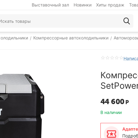
Выставочный зал
Новинки
Хиты продаж
Тов
холодильники
Компрессорные автохолодильники
Автомороз
/
/
Написа
Компрес
SetPower
44 600
Р
В наличии
Адапте
Подроб