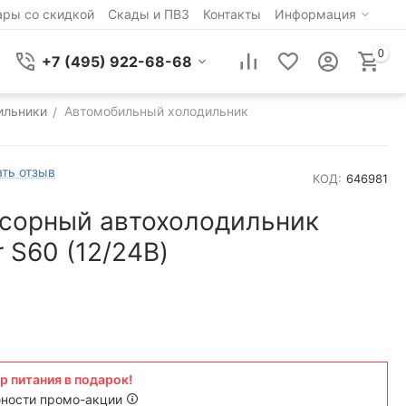
ары со скидкой
Скады и ПВЗ
Контакты
Информация
0
+7 (495) 922-68-68
ильники
Автомобильный холодильник
/
ть отзыв
КОД:
646981
сорный автохолодильник
 S60 (12/24В)
р питания в подарок!
ности промо-акции