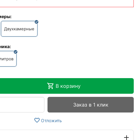
меры:
Двухкамерные
ника:
литров
В корзину
Заказ в 1 клик
Отложить