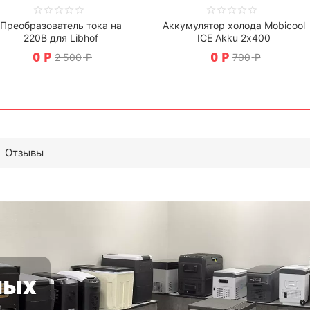
Преобразователь тока на
Аккумулятор холода Mobicool
220В для Libhof
ICE Akku 2х400
0
Р
0
Р
2 500
Р
700
Р
Отзывы
ных