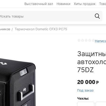
Выставочный зал
Новинки
Хиты продаж
Тов
ьников
Термочехол Dometic CFX3 PC75
/
Написа
Защитны
автохол
75DZ
20 000
Р
Под заказ
Чехлы: