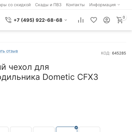
ары со скидкой
Скады и ПВЗ
Контакты
Информация
0
+7 (495) 922-68-68
ть отзыв
КОД:
645285
й чехол для
одильника Dometic CFX3