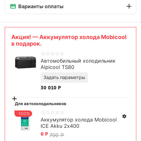
Варианты оплаты
Aкция! — Аккумулятор холода Mobicool
в подарок.
Автомобильный холодильник
Alpicool TS80
30 010
Р
+
Для автохолодильников
-100%
Аккумулятор холода Mobicool
ICE Akku 2х400
Задать параметры
0
Р
700
Р