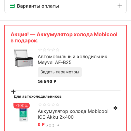
Варианты оплаты
Aкция! — Аккумулятор холода Mobicool
в подарок.
Автомобильный холодильник
Meyvel AF-B25
16 540
Р
+
Для автохолодильников
-100%
Аккумулятор холода Mobicool
ICE Akku 2х400
Задать параметры
0
Р
700
Р