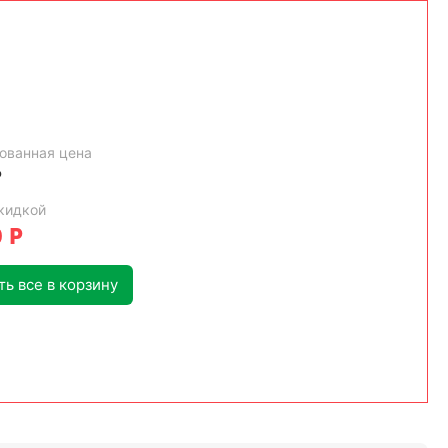
ованная цена
Р
кидкой
0
Р
ь все в корзину