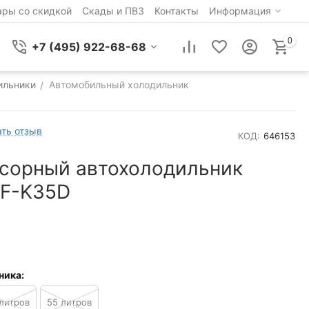
ары со скидкой
Скады и ПВЗ
Контакты
Информация
0
+7 (495) 922-68-68
ильники
Автомобильный холодильник
/
ть отзыв
КОД:
646153
сорный автохолодильник
AF-K35D
ника:
литров
55 литров