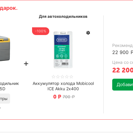
дарок.
Для автохолодильников
-100%
Рекоменд
22 900
+
Цена со с
22 20
одильник
Аккумулятор холода Mobicool
Добавит
35D
ICE Akku 2х400
0
Р
700
Р
Р