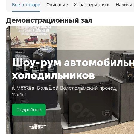
Все о товаре
Описание
Характеристики
Наличие
Задать 
Демонстрационный зал
Шоу-рум автомобиль
холодильников
г. Москва, Большой Волоколамский проезд,
12к1с1
Подробнее