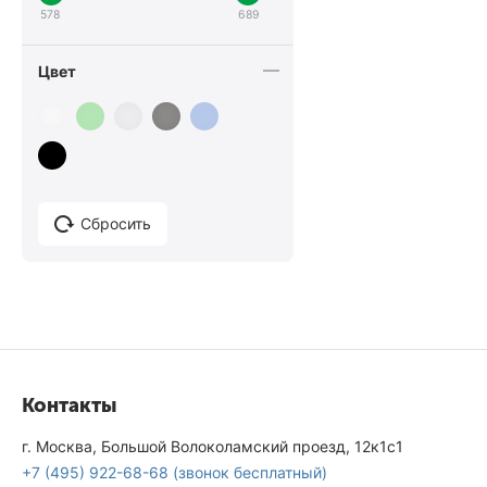
80 литров
578
689
85 литров
Цвет
90 литров
95 литров
100 литров
105 литров
110 литров
Сбросить
115 литров
120 литров
125 литров
130 литров
140 литров
Контакты
Большие
г. Москва, Большой Волоколамский проезд, 12к1с1
+7 (495) 922-68-68
(звонок бесплатный)