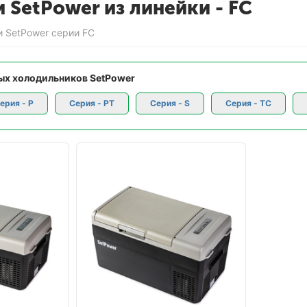
SetPower из линейки - FC
 SetPower серии FC
х холодильников SetPower
ерия - P
Серия - PT
Серия - S
Серия - TC