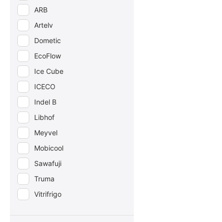
ARB
Artelv
Dometic
EcoFlow
Ice Cube
ICECO
Indel B
Libhof
Meyvel
Mobicool
Sawafuji
Truma
Vitrifrigo