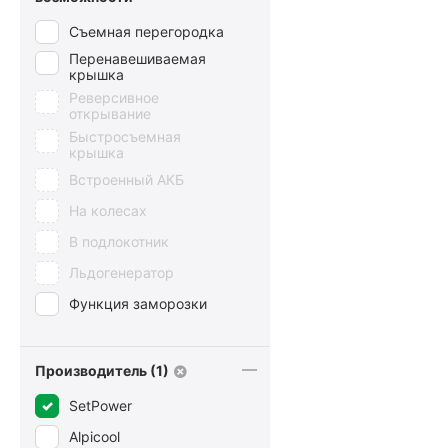
Съемная перегородка
Перенавешиваемая
крышка
Реверсивное
открывание
Быстросъемная
крышка
Встроенный АКБ
На колесах
В подлокотник
Льдогенератор
Функция заморозки
Производитель (1)
SetPower
Alpicool