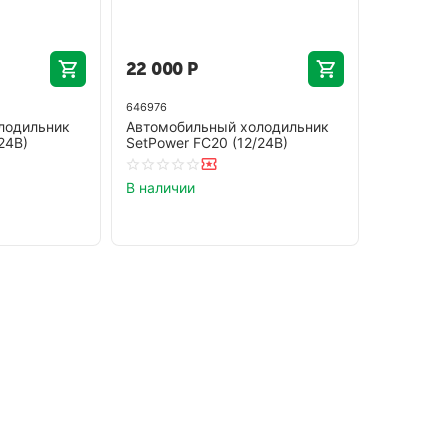
22 000
Р
646976
лодильник
Автомобильный холодильник
24В)
SetPower FC20 (12/24В)
В наличии