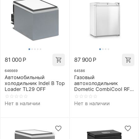
81 000
Р
87 900
Р
646669
64586
Автомобильный
Газовый
холодильник Indel B Top
автохолодильник
Loader TL29 OFF
Dometic CombiCool RF
62
Нет в наличии
Нет в наличии