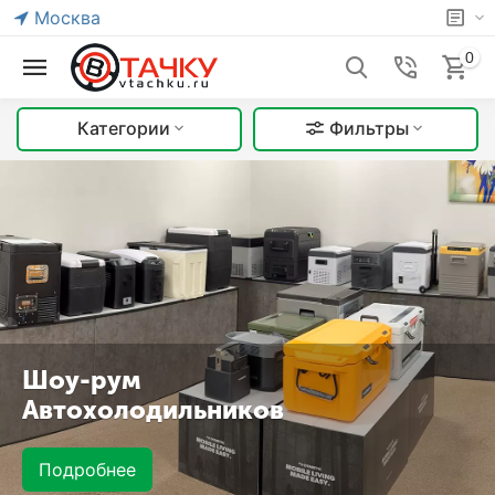
Москва
0
Категории
Фильтры
Шоу-рум
Автохолодильников
Подробнее