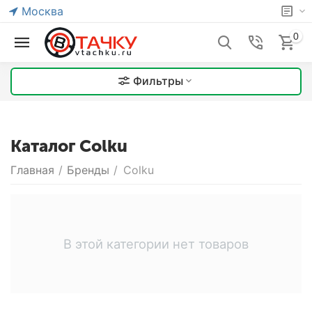
Москва
0
Фильтры
Каталог Colku
Главная
/
Бренды
/
Colku
В этой категории нет товаров