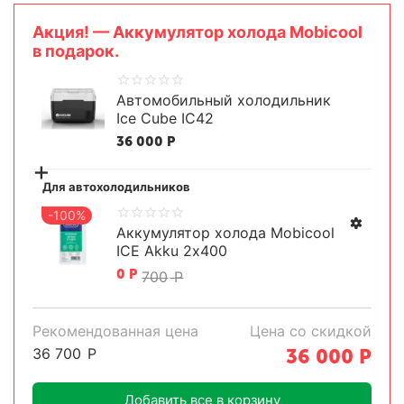
Aкция! — Аккумулятор холода Mobicool
в подарок.
Автомобильный холодильник
Ice Cube IC42
36 000
Р
+
Для автохолодильников
-100%
Аккумулятор холода Mobicool
ICE Akku 2х400
0
Р
700
Р
Рекомендованная цена
Цена со скидкой
36 700
Р
36 000
Р
Добавить все в корзину