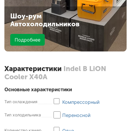
Шоу-рум
Автохолодильников
Подробнее
Характеристики
Indel B LiON
Cooler X40A
Основные характеристики
Тип охлаждения
Компрессорный
Тип холодильника
Переносной
Количество камер
Одна