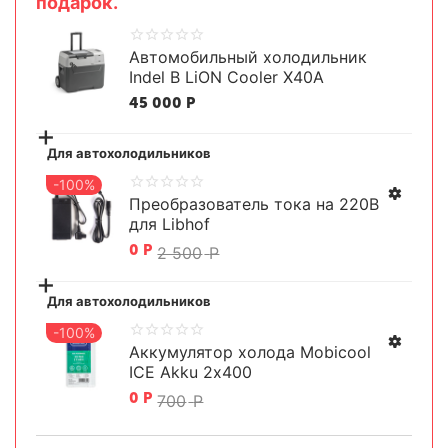
подарок.
Автомобильный холодильник
Indel B LiON Cooler X40A
45 000
Р
+
Для автохолодильников
-100%
Преобразователь тока на 220В
для Libhof
0
Р
2 500
Р
+
Для автохолодильников
-100%
Аккумулятор холода Mobicool
ICE Akku 2х400
0
Р
700
Р