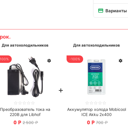
Варианты
рок.
Для автохолодильников
Для автохолодильников
-100%
-100%
+
Преобразователь тока на
Аккумулятор холода Mobicool
220В для Libhof
ICE Akku 2х400
0
Р
0
Р
2 500
Р
700
Р