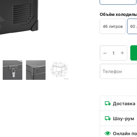
Объём холодиль
46 литров
60 
+
−
Доставка
Шоу-рум
Онлайн по