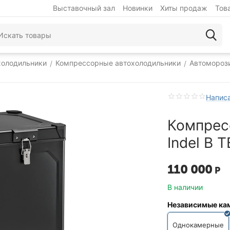
Выставочный зал
Новинки
Хиты продаж
Тов
холодильники
Компрессорные автохолодильники
Автомороз
/
/
Написа
Компрес
Indel B T
110 000
Р
В наличии
Независимые ка
Однокамерные