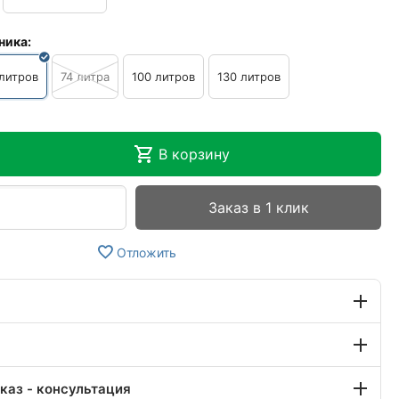
ника:
литров
74 литра
100 литров
130 литров
В корзину
Заказ в 1 клик
Отложить
каз - консультация