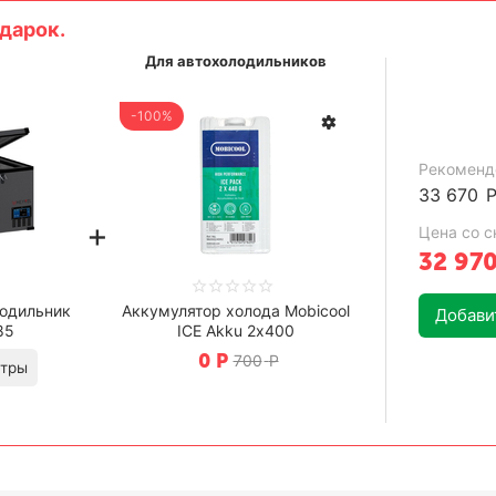
дарок.
Для автохолодильников
-100%
Рекоменд
33 670
+
Цена со с
32 97
одильник
Аккумулятор холода Mobicool
Добавит
85
ICE Akku 2х400
0
Р
700
Р