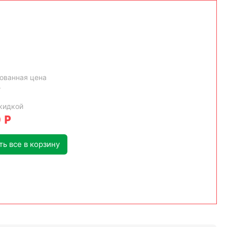
ованная цена
Р
кидкой
0
Р
ь все в корзину