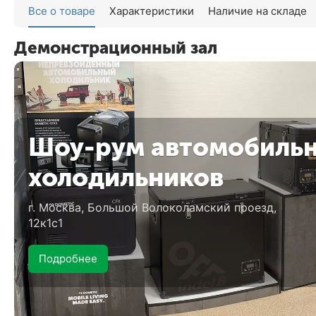
Все о товаре
Характеристики
Наличие на складе
Задать 
Демонстрационный зал
Шоу-рум автомобиль
холодильников
г. Москва, Большой Волоколамский проезд,
12к1с1
Подробнее