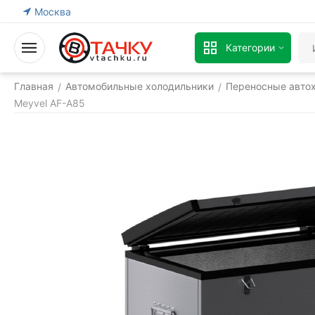
Москва
Категории
Главная
Автомобильные холодильники
Переносные авто
/
/
Meyvel AF-A85