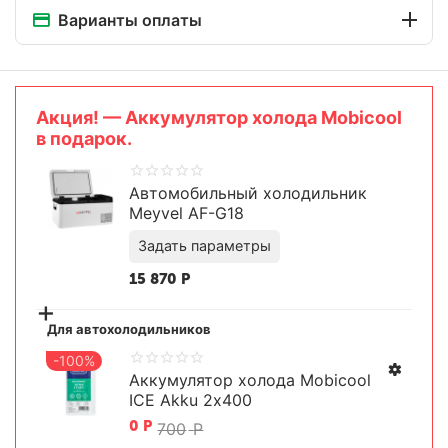
Варианты оплаты
Aкция! — Аккумулятор холода Mobicool
в подарок.
Автомобильный холодильник
Meyvel AF-G18
15 870
Р
+
Для автохолодильников
-100%
Аккумулятор холода Mobicool
ICE Akku 2х400
Задать параметры
0
Р
700
Р