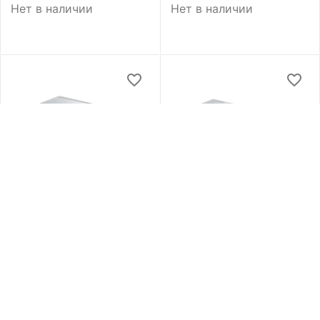
Нет в наличии
Нет в наличии
37 000
Р
38 000
Р
64625
64624
Термоконтейнер
Термоконтейнер
Dometic Cool-Ice CI-
Dometic Cool-Ice CI-110
85W
Нет в наличии