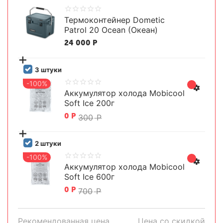
Термоконтейнер Dometic
Patrol 20 Ocean (Океан)
24 000
Р
+
3 штуки
-100%
3x
Аккумулятор холода Mobicool
Soft Ice 200г
0
Р
300
Р
+
2 штуки
-100%
2x
Аккумулятор холода Mobicool
Soft Ice 600г
0
Р
700
Р
Рекомендованная цена
Цена со скидкой