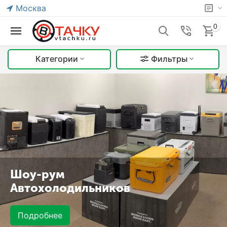
Москва
0
Категории
Фильтры
Шоу-рум
Автохолодильников
Подробнее