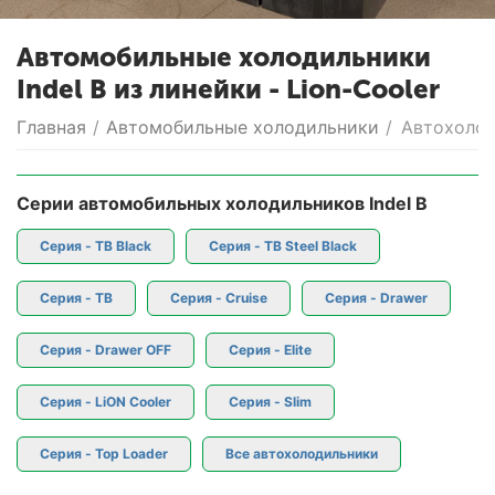
Автомобильные холодильники
Indel B из линейки - Lion-Cooler
Главная
/
Автомобильные холодильники
/
Автохолоди
Серии автомобильных холодильников Indel B
Серия - TB Black
Серия - TB Steel Black
Серия - TB
Серия - Cruise
Серия - Drawer
Серия - Drawer OFF
Серия - Elite
Серия - LiON Cooler
Серия - Slim
Серия - Top Loader
Все автохолодильники