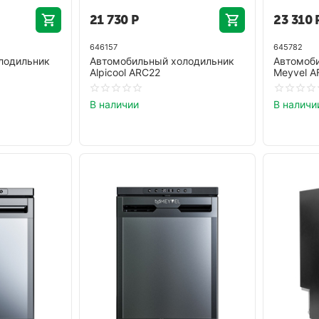
21 730
Р
23 310
646157
645782
лодильник
Автомобильный холодильник
Автомоб
Alpicool ARC22
Meyvel A
В наличии
В наличи