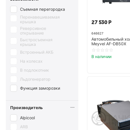
Съемная перегородка
Перенавешиваемая
27 530
Р
крышка
Реверсивное
открывание
646627
Автомобильный хо
Быстросъемная
Meyvel AF-DB50X
крышка
Встроенный АКБ
В наличии
На колесах
В подлокотник
Льдогенератор
Функция заморозки
Производитель
Alpicool
ARB