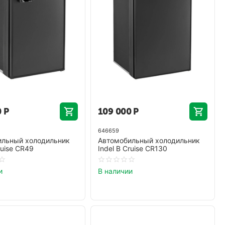
0
Р
109 000
Р
646659
ильный холодильник
Автомобильный холодильник
ruise CR49
Indel B Cruise CR130
и
В наличии