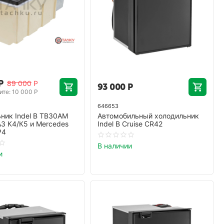
Р
89 000
Р
93 000
Р
те: 
10 000
Р
646653
ник Indel B TB30AM
Автомобильный холодильник
З К4/К5 и Mercedes
Indel B Cruise CR42
P4
В наличии
и