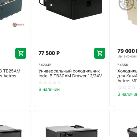
79 000
77 500
Р
Вы экономи
642345
64550
 B TB25AM
Универсальный холодильник
Холодиль
s Actros
Indel B TB30AM Drawer 12/24V
для КамА
Actros M
В наличии
В наличи