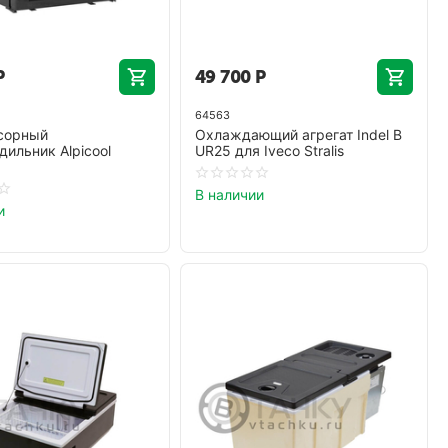
Р
49 700
Р
64563
сорный
Охлаждающий агрегат Indel B
дильник Alpicool
UR25 для Iveco Stralis
В наличии
и