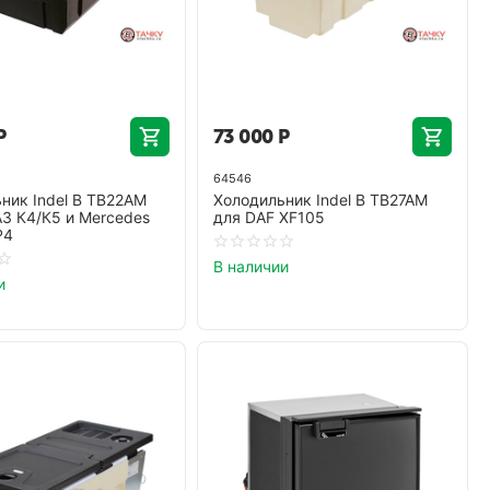
Р
73 000
Р
64546
ник Indel B TB22AM
Холодильник Indel B TB27AM
З К4/К5 и Mercedes
для DAF XF105
P4
В наличии
и