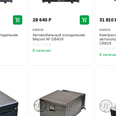
28 640
Р
31 810
646936
646929
лодильник
Автомобильный холодильник
Компрес
Meyvel AF-DB40X
автохоло
CR85X
В наличии
В наличи