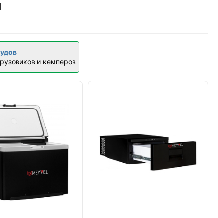
я
судов
грузовиков и кемперов