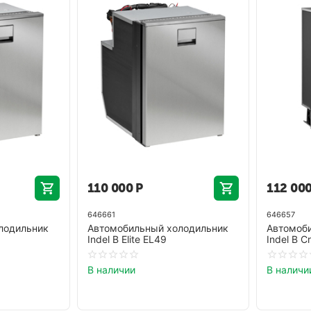
110 000
Р
112 00
646661
646657
лодильник
Автомобильный холодильник
Автомоб
Indel B Elite EL49
Indel B C
В наличии
В наличи