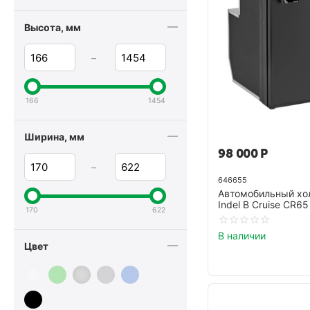
35 литров
Высота, мм
36 литров
–
37 литров
40 литров
166
1454
42 литра
45 литров
Ширина, мм
47 литров
98 000
Р
–
50 литров
646655
52 литра
Автомобильный хо
Indel B Cruise CR65
55 литров
170
622
60 литров
В наличии
Цвет
65 литров
70 литров
75 литров