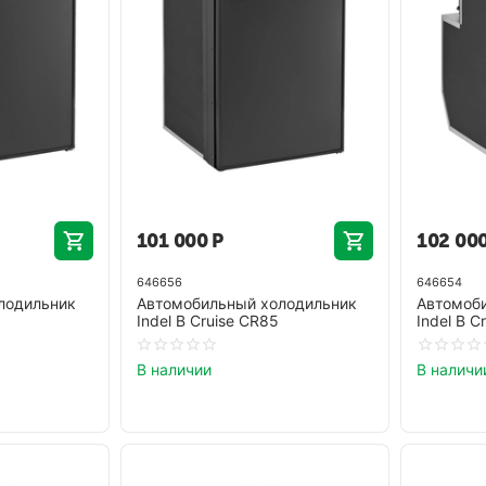
101 000
Р
102 00
646656
646654
лодильник
Автомобильный холодильник
Автомоб
Indel B Cruise CR85
Indel B C
В наличии
В наличи