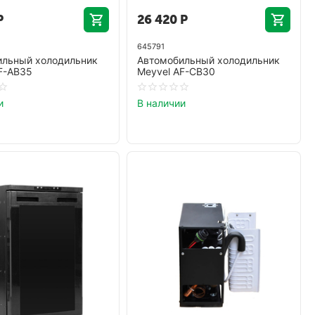
Р
26 420
Р
645791
ильный холодильник
Автомобильный холодильник
F-AB35
Meyvel AF-CB30
и
В наличии