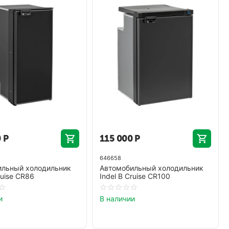
0
Р
115 000
Р
646658
ильный холодильник
Автомобильный холодильник
ruise CR86
Indel B Cruise CR100
и
В наличии