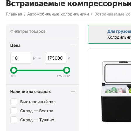
Встраиваемые компрессорные
Главная
Автомобильные холодильники
Встраиваемые к
/
/
Фильтры товаров
Для грузов
Холодильни
Цена
Р
–
Р
10
Р
175000
Р
Наличие на складах
Выставочный зал
Склад — Восток
Склад — Тушино