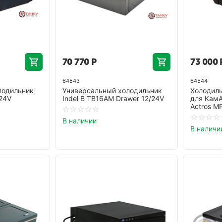
70 770
Р
73 000
64543
64544
лодильник
Универсальный холодильник
Холодиль
/24V
Indel B TB16AM Drawer 12/24V
для КамА
Actros M
В наличии
В наличи