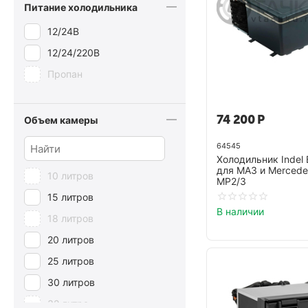
Питание холодильника
12/24В
12/24/220В
Пропан
74 200
Р
Объем камеры
64545
Холодильник Indel
для МАЗ и Mercede
10 литров
MP2/3
15 литров
В наличии
18 литров
20 литров
25 литров
30 литров
32 литра