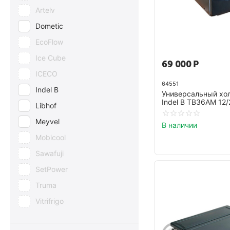
Artelv
Dometic
EcoFlow
Ice Cube
69 000
Р
ICECO
64551
Indel B
Универсальный хо
Indel B TB36AM 12
Libhof
Meyvel
В наличии
Mobicool
Sawafuji
SetPower
Truma
Vitrifrigo