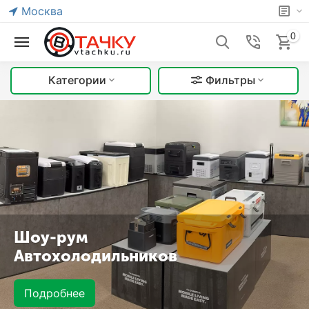
Москва
0
Категории
Фильтры
Шоу-рум
Автохолодильников
Подробнее