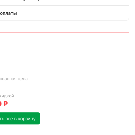
 оплаты
ованная цена
Р
кидкой
0
Р
ь все в корзину