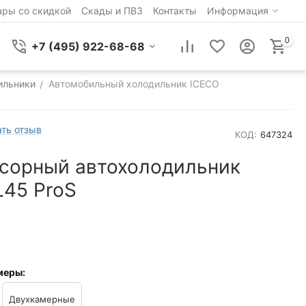
ары со скидкой
Скады и ПВЗ
Контакты
Информация
0
+7 (495) 922-68-68
ильники
Автомобильный холодильник ICECO
/
ть отзыв
КОД:
647324
сорный автохолодильник
L45 ProS
меры:
Двухкамерные