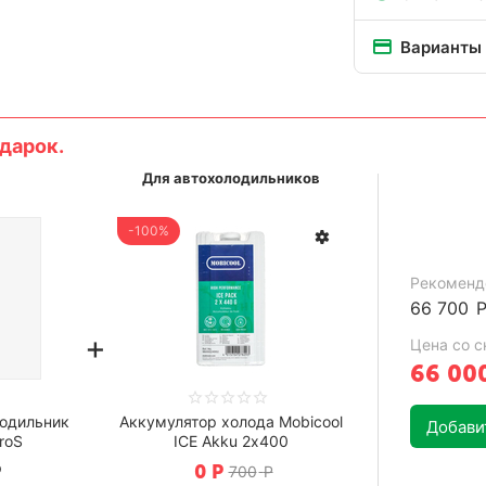
Варианты
дарок.
Для автохолодильников
-100%
Рекоменд
66 700
+
Цена со с
66 00
одильник
Аккумулятор холода Mobicool
Добавит
roS
ICE Akku 2х400
Р
0
Р
700
Р