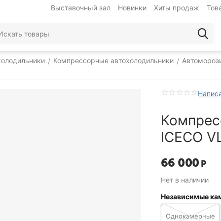
Выставочный зал
Новинки
Хиты продаж
Тов
холодильники
Компрессорные автохолодильники
Автомороз
/
/
Написа
Компрес
ICECO V
66 000
Р
Нет в наличии
Независимые ка
Однокамерные