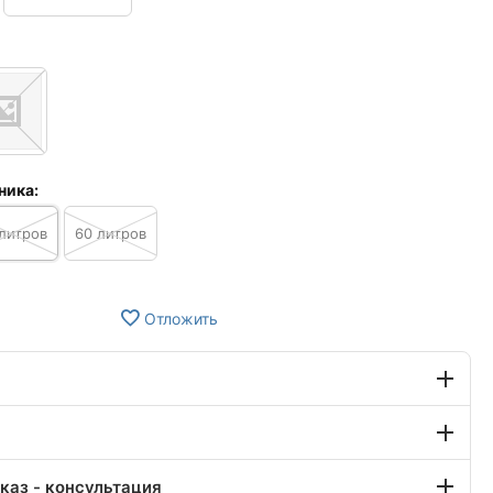
ника:
литров
60 литров
Отложить
каз - консультация